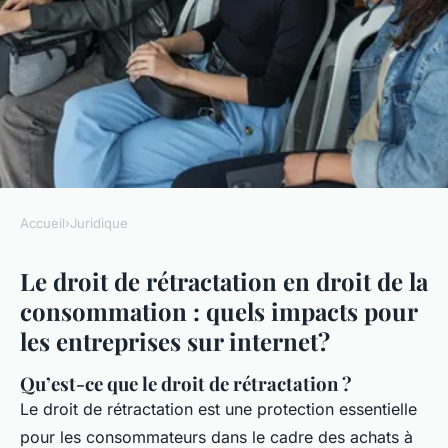
Accueil
›
Juridique
JURIDIQUE
Le droit de rétractation en droit de la
Le droit de rétractation en
consommation : quels impacts pour
droit de la consommation :
les entreprises sur internet?
quels impacts pour les
entreprises sur internet ?
Qu’est-ce que le droit de rétractation ?
Le droit de rétractation est une protection essentielle
Noé
•
17 décembre 2024
•
6 min de lecture
pour les consommateurs dans le cadre des achats à