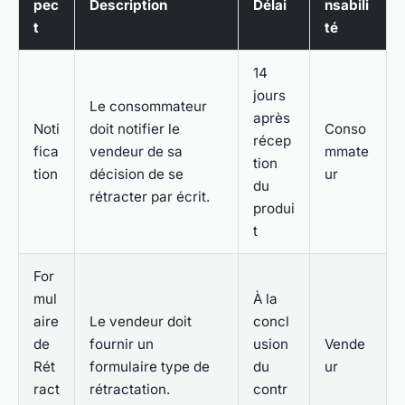
pec
Description
Délai
nsabili
t
té
14
jours
Le consommateur
après
Noti
doit notifier le
Conso
récep
fica
vendeur de sa
mmate
tion
tion
décision de se
ur
du
rétracter par écrit.
produi
t
For
mul
À la
aire
Le vendeur doit
concl
de
fournir un
usion
Vende
Rét
formulaire type de
du
ur
ract
rétractation.
contr