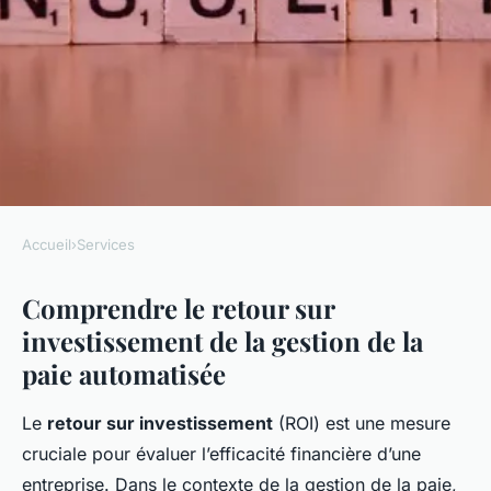
Accueil
›
Services
SERVICES
Comprendre le retour sur
Retour sur investissement de
investissement de la gestion de la
la gestion de la paie
paie automatisée
automatisée
Le
retour sur investissement
(ROI) est une mesure
Noé
•
17 décembre 2024
•
5 min de lecture
cruciale pour évaluer l’efficacité financière d’une
entreprise. Dans le contexte de la gestion de la paie,