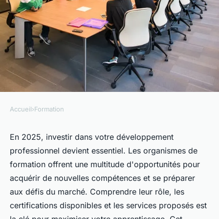
Accueil
›
Formation
FORMATION
Organisme de formation :
En 2025, investir dans votre développement
professionnel devient essentiel. Les organismes de
boostez vos compétences en
formation offrent une multitude d'opportunités pour
2025
acquérir de nouvelles compétences et se préparer
aux défis du marché. Comprendre leur rôle, les
Noé
•
8 mars 2025
•
5 min de lecture
certifications disponibles et les services proposés est