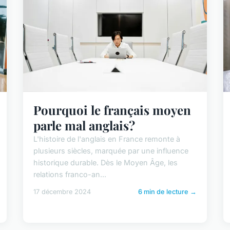
Pourquoi le français moyen
parle mal anglais?
L'histoire de l'anglais en France remonte à
plusieurs siècles, marquée par une influence
historique durable. Dès le Moyen Âge, les
relations franco-an...
17 décembre 2024
6 min de lecture →