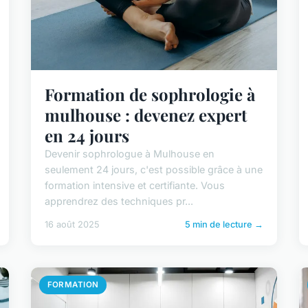
Formation de sophrologie à
mulhouse : devenez expert
en 24 jours
Devenir sophrologue à Mulhouse en
seulement 24 jours, c'est possible grâce à une
formation intensive et certifiante. Vous
apprendrez des techniques pr...
16 août 2025
5 min de lecture →
FORMATION