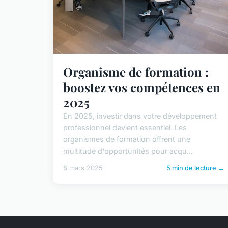
Organisme de formation :
boostez vos compétences en
2025
En 2025, investir dans votre développement
professionnel devient essentiel. Les
organismes de formation offrent une
multitude d'opportunités pour acqu...
8 mars 2025
5 min de lecture →